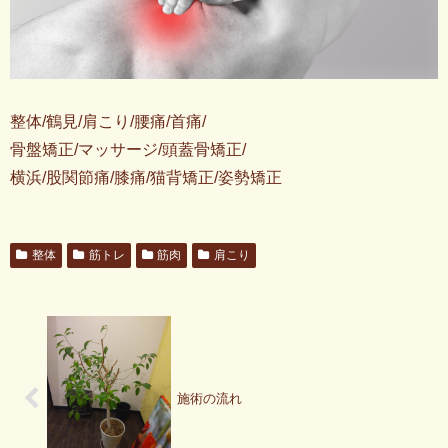
整体/鶴見/肩こり/腰痛/首痛/
骨盤矯正/マッサージ/頭蓋骨矯正/
横浜/股関節痛/膝痛/猫背矯正/姿勢矯正
整体
筋トレ
筋肉
肩こり
施術の流れ